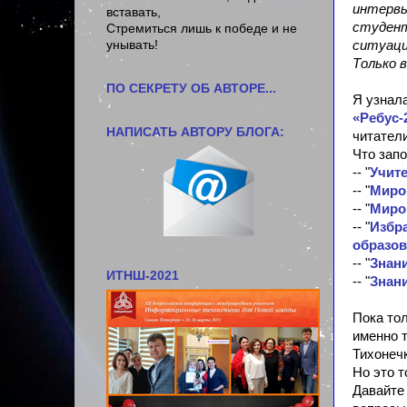
интервь
вставать,
студент
Стремиться лишь к победе и не
унывать!
ситуаци
Только 
ПО СЕКРЕТУ ОБ АВТОРЕ...
Я узнал
Женщина, учитель,
«Ребус-
блогер...
НАПИСАТЬ АВТОРУ БЛОГА:
читател
Мне интересно
многое!!
Что запо
Как сказали недавно -
-- "
Учите
"перфекционистка",
-- "
Миро
ну да ладно, может
-- "
Миро
всё не так уж и
-- "
Избра
плохо)))
образо
Моё последнее
личное
-- "
Знани
достижение - научилась искренне
ИТНШ-2021
-- "
Знани
радоваться чужим успехам и
полюбила путешествовать,
профессиональное
- нагрудный
Пока тол
знак "Почётный работник
именно 
воспитания и просвещения"
Тихонечк
(2020),
блогерское
- победа в
Но это т
конкурсах "Лучший блогер"-2015,
Давайте 
2018, 2019, 2020 и