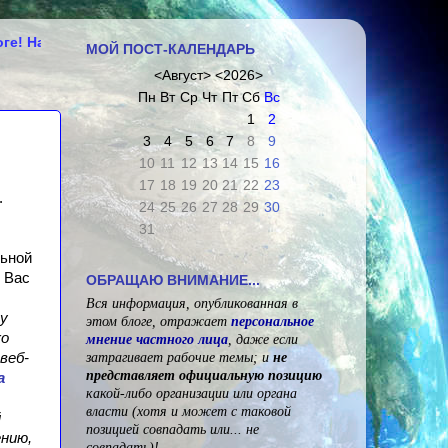
 будет интересно! Отвечу на каждый Ваш комментарий!
МОЙ ПОСТ-КАЛЕНДАРЬ
<
Август
>
<
2026
>
Пн
Вт
Ср
Чт
Пт
Сб
Вс
1
2
3
4
5
6
7
8
9
10
11
12
13
14
15
16
17
18
19
20
21
22
23
.
24
25
26
27
28
29
30
31
льной
т Вас
ОБРАЩАЮ ВНИМАНИЕ...
Вся информация, опубликованная в
у
этом блоге, отражает
персональное
ко
мнение частного лица
,
даже если
затрагивает рабочие темы; и
не
 веб-
представляет официальную позицию
а
какой-либо организации или органа
власти
(
хотя и может с таковой
й
позицией совпадать или... не
ению,
совпадать
)
!