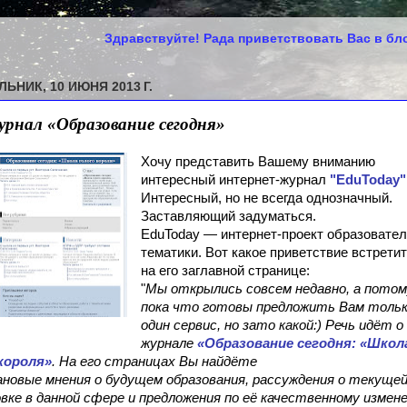
равствуйте! Рада приветствовать Вас в блоге! Надеюсь, Вам
ЬНИК, 10 ИЮНЯ 2013 Г.
рнал «Образование сегодня»
Хочу представить Вашему вниманию
интересный интернет-журнал
"EduToday"
Интересный, но не всегда однозначный.
Заставляющий задуматься.
EduToday — интернет-проект образовате
тематики. Вот какое приветствие встрети
на его заглавной странице:
"
Мы открылись совсем недавно, а потом
пока что готовы предложить Вам толь
один сервис, но зато какой:) Речь идёт о
журнале
«Образование сегодня: «Школ
короля»
. На его страницах Вы найдёте
ановые мнения о будущем образования, рассуждения о текуще
вке в данной сфере и предложения по её качественному измен