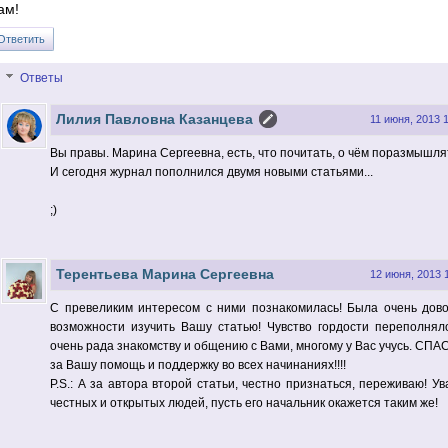
ам!
Ответить
Ответы
Лилия Павловна Казанцева
11 июня, 2013 
Вы правы. Марина Сергеевна, есть, что почитать, о чём поразмышлят
И сегодня журнал пополнился двумя новыми статьями...
;)
Терентьева Марина Сергеевна
12 июня, 2013 
С превеликим интересом с ними познакомилась! Была очень дов
возможности изучить Вашу статью! Чувство гордости переполняло
очень рада знакомству и общению с Вами, многому у Вас учусь. СП
за Вашу помощь и поддержку во всех начинаниях!!!!
P.S.: А за автора второй статьи, честно признаться, переживаю! У
честных и открытых людей, пусть его начальник окажется таким же!