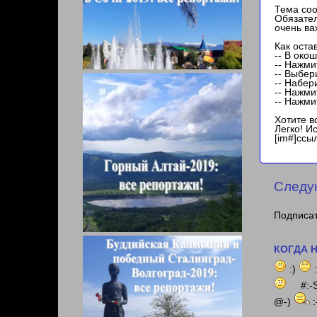
Тема со
Обязател
очень ва
Как оста
-- В око
-- Нажми
-- Выбе
-- Набер
-- Нажми
-- Нажми
Хотите в
Легко! И
[im#]ссы
Следу
Подписат
КОГДА Н
:)
#:-
@-)
: