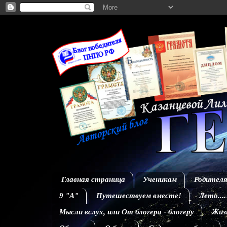
Главная страница
Ученикам
Родител
9 "А"
Путешествуем вместе!
Лето....
Мысли вслух, или От блогера - блогеру
Жизн