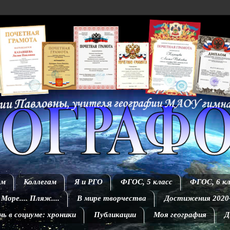
ям
Коллегам
Я и РГО
ФГОС, 5 класс
ФГОС, 6 кл
 Море.... Пляж....
В мире творчества
Достижения 2020
ь в социуме: хроники
Публикации
Моя география
Д