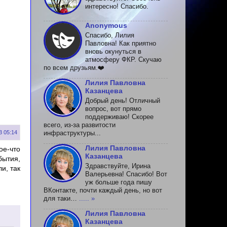
интересно! Спасибо.
Anonymous
Спасибо, Лилия
Павловна! Как приятно
вновь окунуться в
атмосферу ФКР. Скучаю
по всем друзьям.❤️
Лилия Павловна
Казанцева
Добрый день! Отличный
вопрос, вот прямо
поддерживаю! Скорее
всего, из-за развитости
3 05:14
инфраструктуры...
Лилия Павловна
ое-что
Казанцева
бытия,
Здравствуйте, Ирина
и, так
Валерьевна! Спасибо! Вот
уж больше года пишу
ВКонтакте, почти каждый день, но вот
для таки…
..... »
Лилия Павловна
Казанцева