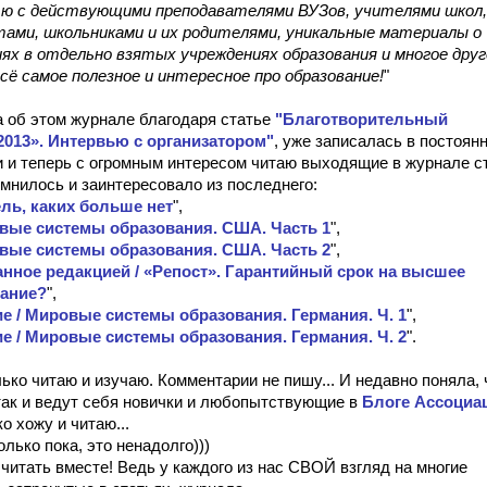
ю с действующими преподавателями ВУЗов, учителями школ,
ами, школьниками и их родителями, уникальные материалы о
ях в отдельно взятых учреждениях образования и многое друг
всё самое полезное и интересное про образование!
"
а об этом журнале благодаря статье
"Благотворительный
2013». Интервью с организатором"
, уже записалась в постоян
и и теперь с огромным интересом читаю выходящие в журнале с
мнилось и заинтересовало из последнего:
ль, каких больше нет
",
вые системы образования. США. Часть 1
",
вые системы образования. США. Часть 2
",
нное редакцией / «Репост». Гарантийный срок на высшее
вание?
",
е / Мировые системы образования. Германия. Ч. 1
",
е / Мировые системы образования. Германия. Ч. 2
".
ько читаю и изучаю. Комментарии не пишу... И недавно поняла, 
так и ведут себя новички и любопытствующие в
Блоге Ассоциа
о хожу и читаю...
олько пока, это ненадолго)))
читать вместе! Ведь у каждого из нас СВОЙ взгляд на многие