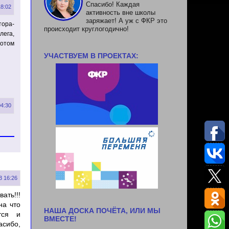
Спасибо! Каждая
18:02
активность вне школы
заряжает! А уж с ФКР это
тора-
происходит круглогодично!
лега,
потом
УЧАСТВУЕМ В ПРОЕКТАХ:
04:30
3 16:26
ать!!!
на что
НАША ДОСКА ПОЧЁТА, ИЛИ МЫ
тся и
ВМЕСТЕ!
асибо,