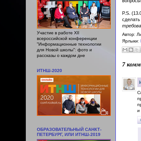
вопросы
организация+выпуск трёх
печатных сборников статей
P.S. (13
педагогов-блогеров России! А
сделать 
ещё я написала собственную
книгу и небольшую методичку!
требова
Наставник победителя
Участие в работе ХII
Автор:
Л
конкурса "Большая
всероссийской конференции
Ярлыки:
Перемена"-2021
"Информационные технологии
для Новой школы": фото и
рассказы о каждом дне
7 комм
ИТНШ-2020
С
п
п
и
ОБРАЗОВАТЕЛЬНЫЙ САНКТ-
ПЕТЕРБУРГ, ИЛИ ИТНШ-2019