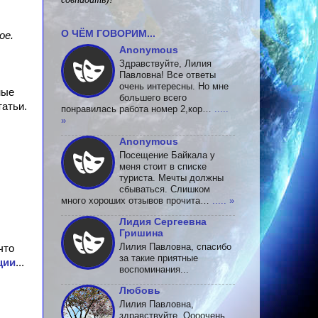
О ЧЁМ ГОВОРИМ...
ое.
Anonymous
Здравствуйте, Лилия
Павловна! Все ответы
очень интересны. Но мне
ные
большего всего
татьи.
понравилась работа номер 2,кор…
.....
»
Anonymous
Посещение Байкала у
меня стоит в списке
туриста. Мечты должны
сбываться. Слишком
много хороших отзывов прочита…
..... »
Лидия Сергеевна
Гришина
Лилия Павловна, спасибо
что
за такие приятные
ции
...
воспоминания...
Любовь
Лилия Павловна,
здравствуйте. Оооочень