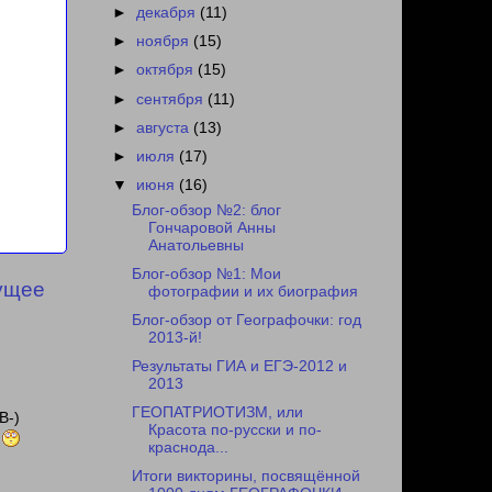
►
декабря
(11)
►
ноября
(15)
►
октября
(15)
►
сентября
(11)
►
августа
(13)
►
июля
(17)
▼
июня
(16)
Блог-обзор №2: блог
Гончаровой Анны
Анатольевны
Блог-обзор №1: Мои
ущее
фотографии и их биография
Блог-обзор от Географочки: год
2013-й!
Результаты ГИА и ЕГЭ-2012 и
2013
ГЕОПАТРИОТИЗМ, или
B-)
Красота по-русски и по-
7
краснода...
Итоги викторины, посвящённой