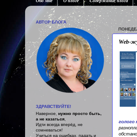
Обо мне
О блоге
Содержание блога
Зд
АВТОР БЛОГА
ПОНЕДЕЛ
Web-жу
ЗДРАВСТВУЙТЕ!
Наверное,
нужно просто быть,
а не казаться
,
голого 
Идти всегда вперёд, не
разнопл
сомневаться!
обстано
Учиться на ошибках, падать и