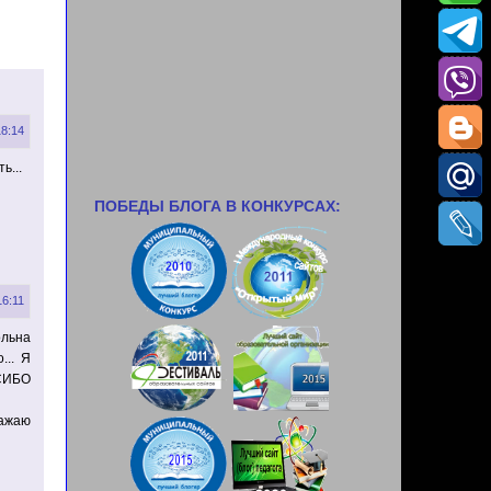
18:14
ь...
ПОБЕДЫ БЛОГА В КОНКУРСАХ:
16:11
ольна
... Я
АСИБО
важаю