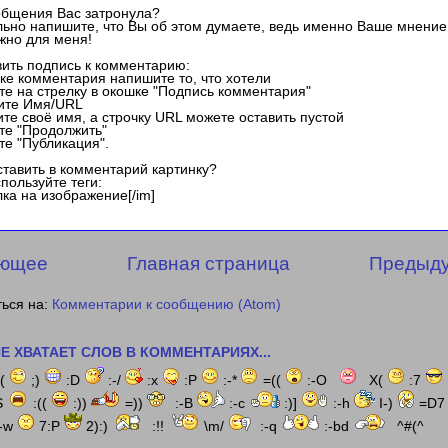
общения Вас затронула?
ьно напишите, что Вы об этом думаете, ведь именно Ваше мнение
жно для меня!
вить подпись к комментарию:
шке комментария напишите то, что хотели
те на стрелку в окошке "Подпись комментария"
рите Имя/URL
ите своё имя, а строчку URL можете оставить пустой
те "Продолжить"
те "Публикация".
ставить в комментарий картинку?
спользуйте теги:
лка на изображение[/im]
ющее
Главная страница
Предыд
ься на:
Комментарии к сообщению (Atom)
Е ХВАТАЕТ СЛОВ В КОММЕНТАРИЯХ...
:(
;)
:D
:-/
:x
:P
:-*
=((
:-O
X(
:7
S
:((
:))
=))
:-B
:-c
:)]
:-h
I-)
=D
-w
7:P
2):)
:!!
\m/
:-q
:-bd
^#(^