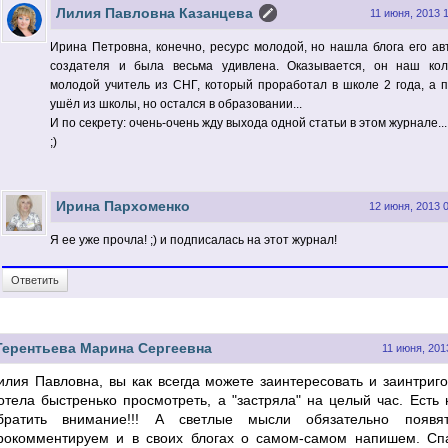
Лилия Павловна Казанцева
11 июня, 2013 
Ирина Петровна, конечно, ресурс молодой, но нашла блога его ав
создателя и была весьма удивлена. Оказывается, он наш кол
молодой учитель из СНГ, который проработал в школе 2 года, а 
ушёл из школы, но остался в образовании...
И по секрету: очень-очень жду выхода одной статьи в этом журнале...
;)
Ирина Пархоменко
12 июня, 2013 
Я ее уже прочла! ;) и подписалась на этот журнал!
Ответить
Терентьева Марина Сергеевна
11 июня, 201
илия Павловна, вы как всегда можете заинтересовать и заинтригов
отела быстренько просмотреть, а "застряла" на целый час. Есть 
братить внимание!!! А светлые мысли обязательно появя
рокомментируем и в своих блогах о самом-самом напишем. Сп