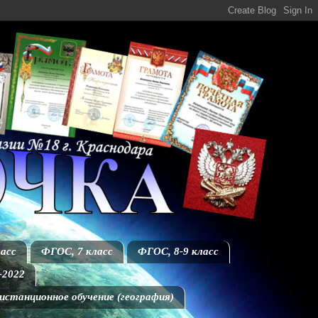
асс
ФГОС, 7 класс
ФГОС, 8-9 класс
-2022
истанционное обучение (география)