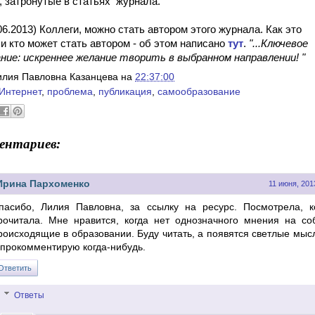
, затронутые в статьях журнала.
.06.2013) Коллеги, можно стать автором этого журнала. Как это
и кто может стать автором - об этом написано
тут
.
"...Ключевое
ние: искреннее желание творить в выбранном направлении! "
илия Павловна Казанцева
на
22:37:00
Интернет
,
проблема
,
публикация
,
самообразование
ентариев:
Ирина Пархоменко
11 июня, 201
пасибо, Лилия Павловна, за ссылку на ресурс. Посмотрела, к
рочитала. Мне нравится, когда нет однозначного мнения на со
роисходящие в образовании. Буду читать, а появятся светлые мысл
 прокомментирую когда-нибудь.
Ответить
Ответы